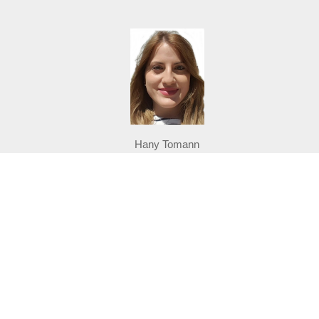
Hany Tomann
hany@ebroriver.com
635338877
Piso en alquiler en
Ferreries
Se alquila piso en el barrio de Ferreries, Tortosa, calle