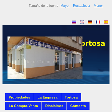
Tamaño de la fuente
Mayor
Restablecer
Menor
Propiedades
La Empresa
Tortosa
La Compra-Venta
Disclaimer
Contacto