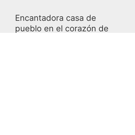
Encantadora casa de
pueblo en el corazón de
Tortos
En el centro histórico de Tortosa le espera esta acogedora
casa de pueblo con mucho carácter y un encanto
especial. Con aproximadamente 130 m² de superficie
distribuidos en cinco plantas, la propiedad ofrece amplio
espacio, posibilidades de uso flexible y magníficas vistas
a las montañas circundantes, así como al castillo de la
ciudad — una combinación poco común de ubicación
céntrica y buenas vistas.
La casa data del año 1900 y se encuentra en buen
estado, ya que ha sido cuidadosamente renovada. El
encanto de la construcción tradicional se combina con el
confort de vida actual. Ideal para familias, para quienes
buscan una vivienda con personalidad o como residencia
vacacional con carácter propio.