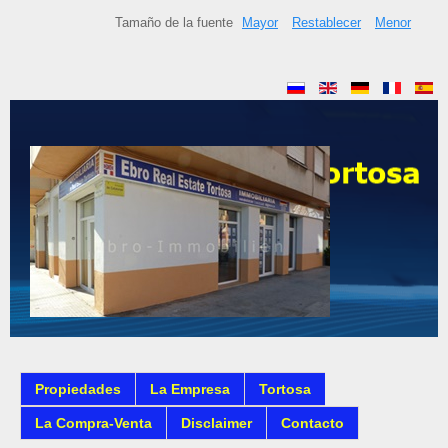
Tamaño de la fuente
Mayor
Restablecer
Menor
Propiedades
La Empresa
Tortosa
La Compra-Venta
Disclaimer
Contacto