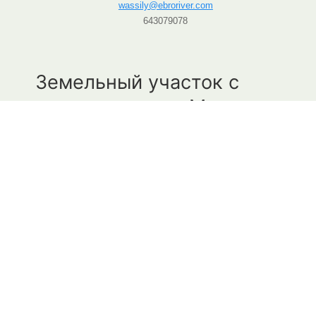
wassily@ebroriver.com
643079078
Земельный участок с
видом на замок Миравет
Этот земельный участок расположен всего в 5
минутах езды от посёлка Раскера.
С одной стороны здесь открывается
захватывающий вид на горы, с другой - на
живописную долину Эбро и даже на старинный
замок тамплиеров Миравет. Расстояние по прямой
до него составляет ок. 6 км, но на автомобиле
необходимо будет проехать 27 км, так как он
находится на другом берегу реки Эбро.
Над участком возвышается живописная гора Coll
de Pins, здесь недалеко проходит тропа
„Обсерватории Листера“ (Ruta de l'Observatori de